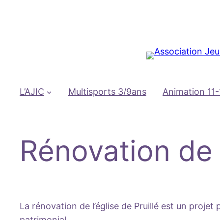
Aller
au
contenu
L’AJIC
Multisports 3/9ans
Animation 11-
Rénovation de l
La rénovation de l’église de Pruillé est un proj
patrimonial.