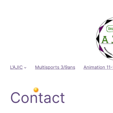
Aller
au
contenu
L’AJIC
Multisports 3/9ans
Animation 11-
Contact